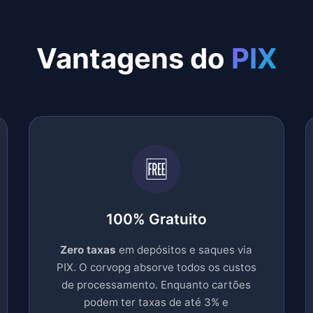
Vantagens do
PIX
🆓
100% Gratuito
Zero taxas
em depósitos e saques via
PIX. O corvopg absorve todos os custos
×
🎉 Ganhou
de processamento. Enquanto cartões
Lar***sa G.
podem ter taxas de até 3% e
🚀