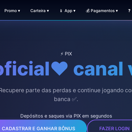
Promo ▾
Carteira ▾
📱 App ▾
💰 Pagamentos ▾
❓
⚡ PIX
ficial❤️ canal 
ecupere parte das perdas e continue jogando co
banca ✅.
Depósitos e saques via PIX em segundos
CADASTRAR E GANHAR BÔNUS
FAZER LOGIN