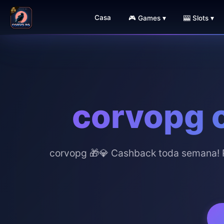
Casa
🎮 Games ▾
🎰 Slots ▾
corvopg o
corvopg 🎁💎 Cashback toda semana! R