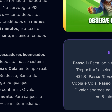
e se tornou o método de
. No corvopg, o PIX
es
— tanto depósitos
ão creditados em
menos
5 minutos
, e a taxa é
semana
, incluindo feriados
📱
cessadores licenciados
depósito, nosso sistema
Passo 1:
Faça login 
ia e Cola
em tempo real.
"Depositar" e selec
 Bradesco, Banco do
R$10).
Passo 4:
Esc
Pago ou qualquer
Copia e Cola.
Passo 
e confirmar. O valor
O valor aparece na
amente
. Para saques, o
em 5 min
— sem intermediários.