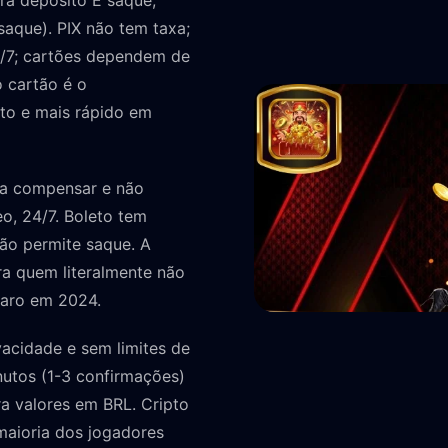
ra depósito E saque,
aque). PIX não tem taxa;
4/7; cartões dependem de
 cartão é o
to e mais rápido em
a compensar e não
eo, 24/7. Boleto tem
não permite saque. A
ra quem literalmente não
aro em 2024.
vacidade e sem limites de
utos (1-3 confirmações)
ra valores em BRL. Cripto
 maioria dos jogadores