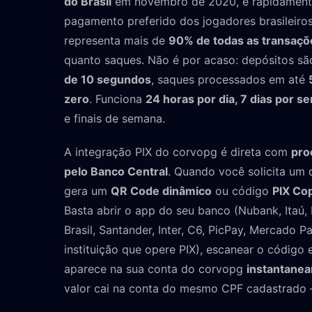
do Brasil
em novembro de 2020, e rapidament
pagamento preferido dos jogadores brasileiros
representa mais de
90% de todas as transaçõ
quanto saques. Não é por acaso: depósitos s
de 10 segundos
, saques processados em até
zero
. Funciona
24 horas por dia, 7 dias por 
e finais de semana.
A integração PIX do corvopg é direta com
pro
pelo Banco Central
. Quando você solicita um 
gera um
QR Code dinâmico
ou código
PIX Cop
Basta abrir o app do seu banco (Nubank, Itaú,
Brasil, Santander, Inter, C6, PicPay, Mercado 
instituição que opere PIX), escanear o código 
aparece na sua conta do corvopg
instantane
valor cai na conta do mesmo CPF cadastrado 