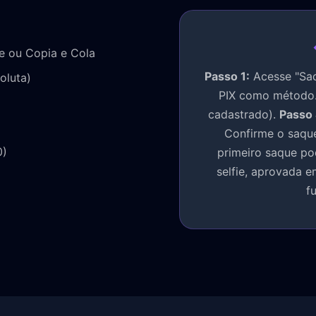
 ou Copia e Cola
Passo 1:
Acesse "Sac
oluta)
PIX como método
cadastrado).
Passo 
Confirme o saqu
0)
primeiro saque po
selfie, aprovada e
f