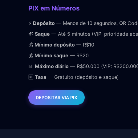
PIX em Números
⚡
Depósito
— Menos de 10 segundos, QR Code
💸
Saque
— Até 5 minutos (VIP: prioridade abs
💰
Mínimo depósito
— R$10
💰
Mínimo saque
— R$20
📊
Máximo diário
— R$50.000 (VIP: R$200.00
🆓
Taxa
— Gratuito (depósito e saque)
DEPOSITAR VIA PIX